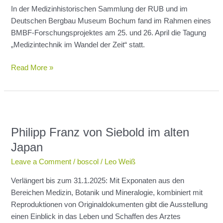
In der Medizinhistorischen Sammlung der RUB und im
Deutschen Bergbau Museum Bochum fand im Rahmen eines
BMBF-Forschungsprojektes am 25. und 26. April die Tagung
„Medizintechnik im Wandel der Zeit“ statt.
Read More »
Philipp
Franz
Philipp Franz von Siebold im alten
von
Siebold
Japan
im
Leave a Comment
/
boscol
/
Leo Weiß
alten
Japan
Verlängert bis zum 31.1.2025: Mit Exponaten aus den
Bereichen Medizin, Botanik und Mineralogie, kombiniert mit
Reproduktionen von Originaldokumenten gibt die Ausstellung
einen Einblick in das Leben und Schaffen des Arztes