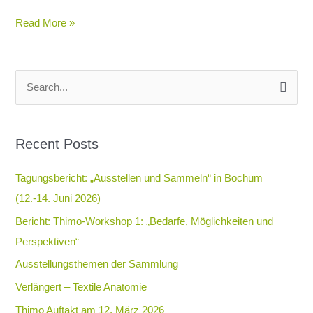
Read More »
S
e
a
Recent Posts
r
c
Tagungsbericht: „Ausstellen und Sammeln“ in Bochum
h
(12.-14. Juni 2026)
f
Bericht: Thimo-Workshop 1: „Bedarfe, Möglichkeiten und
o
Perspektiven“
r
Ausstellungsthemen der Sammlung
:
Verlängert – Textile Anatomie
Thimo Auftakt am 12. März 2026