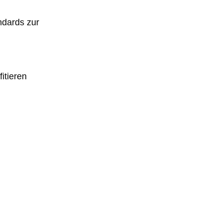
ndards zur
itieren