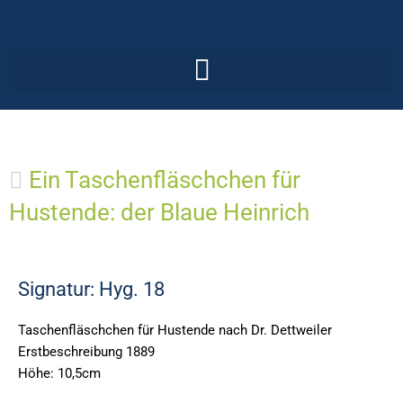
Skip
to
content
Ein Taschenfläschchen für
Hustende: der Blaue Heinrich
Signatur: Hyg. 18​
Taschenfläschchen für Hustende nach Dr. Dettweiler
Erstbeschreibung 1889
Höhe: 10,5cm